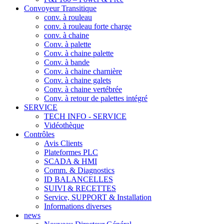
Convoyeur Transitique
conv. à rouleau
conv. à rouleau forte charge
conv. à chaine
Conv. à palette
Conv. à chaine palette
Conv. à bande
Conv. à chaine charnière
Conv. à chaine galets
Conv. à chaine vertébrée
Conv. à retour de palettes intégré
SERVICE
TECH INFO - SERVICE
Vidéothèque
Contrôles
Avis Clients
Plateformes PLC
SCADA & HMI
Comm. & Diagnostics
ID BALANCELLES
SUIVI & RECETTES
Service, SUPPORT & Installation
Informations diverses
news