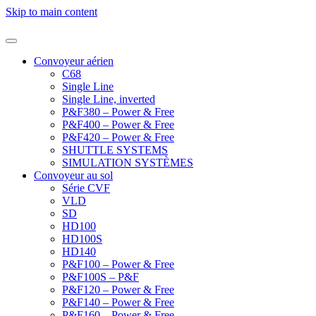
Skip to main content
Convoyeur aérien
C68
Single Line
Single Line, inverted
P&F380 – Power & Free
P&F400 – Power & Free
P&F420 – Power & Free
SHUTTLE SYSTEMS
SIMULATION SYSTÈMES
Convoyeur au sol
Série CVF
VLD
SD
HD100
HD100S
HD140
P&F100 – Power & Free
P&F100S – P&F
P&F120 – Power & Free
P&F140 – Power & Free
P&F160 – Power & Free