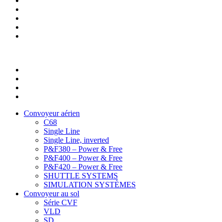
Convoyeur aérien
C68
Single Line
Single Line, inverted
P&F380 – Power & Free
P&F400 – Power & Free
P&F420 – Power & Free
SHUTTLE SYSTEMS
SIMULATION SYSTÈMES
Convoyeur au sol
Série CVF
VLD
SD