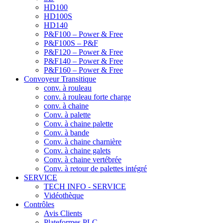
HD100
HD100S
HD140
P&F100 – Power & Free
P&F100S – P&F
P&F120 – Power & Free
P&F140 – Power & Free
P&F160 – Power & Free
Convoyeur Transitique
conv. à rouleau
conv. à rouleau forte charge
conv. à chaine
Conv. à palette
Conv. à chaine palette
Conv. à bande
Conv. à chaine charnière
Conv. à chaine galets
Conv. à chaine vertébrée
Conv. à retour de palettes intégré
SERVICE
TECH INFO - SERVICE
Vidéothèque
Contrôles
Avis Clients
Plateformes PLC