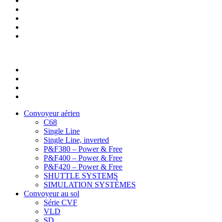
Convoyeur aérien
C68
Single Line
Single Line, inverted
P&F380 – Power & Free
P&F400 – Power & Free
P&F420 – Power & Free
SHUTTLE SYSTEMS
SIMULATION SYSTÈMES
Convoyeur au sol
Série CVF
VLD
SD