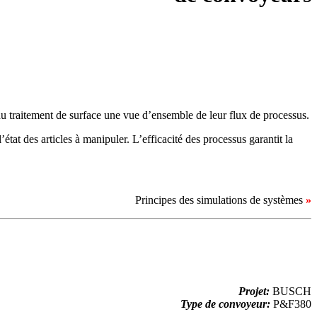
Découvrez et téléchargez des simulations 3D
de projets sélectionnés.
du traitement de surface une vue d’ensemble de leur flux de processus.
tat des articles à manipuler. L’efficacité des processus garantit la
Principes des simulations de systèmes
»
Projet
:
BUSCH
Type de convoyeur:
P&F380