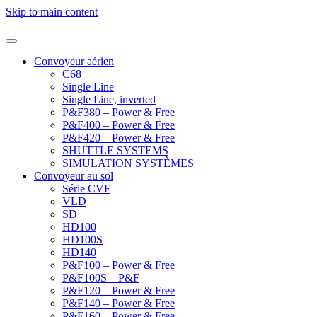
Skip to main content
Convoyeur aérien
C68
Single Line
Single Line, inverted
P&F380 – Power & Free
P&F400 – Power & Free
P&F420 – Power & Free
SHUTTLE SYSTEMS
SIMULATION SYSTÈMES
Convoyeur au sol
Série CVF
VLD
SD
HD100
HD100S
HD140
P&F100 – Power & Free
P&F100S – P&F
P&F120 – Power & Free
P&F140 – Power & Free
P&F160 – Power & Free