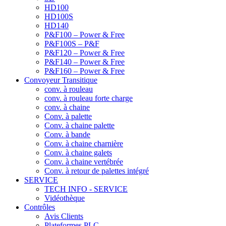
HD100
HD100S
HD140
P&F100 – Power & Free
P&F100S – P&F
P&F120 – Power & Free
P&F140 – Power & Free
P&F160 – Power & Free
Convoyeur Transitique
conv. à rouleau
conv. à rouleau forte charge
conv. à chaine
Conv. à palette
Conv. à chaine palette
Conv. à bande
Conv. à chaine charnière
Conv. à chaine galets
Conv. à chaine vertébrée
Conv. à retour de palettes intégré
SERVICE
TECH INFO - SERVICE
Vidéothèque
Contrôles
Avis Clients
Plateformes PLC