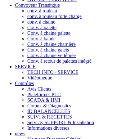
Convoyeur Transitique
conv. à rouleau
conv. à rouleau forte charge
conv. à chaine
Conv. à palette
Conv. à chaine palette
Conv. à bande
Conv. à chaine charnière
Conv. à chaine galets
Conv. à chaine vertébrée
Conv. à retour de palettes intégré
SERVICE
TECH INFO - SERVICE
Vidéothèque
Contrôles
Avis Clients
Plateformes PLC
SCADA & HMI
Comm. & Diagnostics
ID BALANCELLES
SUIVI & RECETTES
Service, SUPPORT & Installation
Informations diverses
news