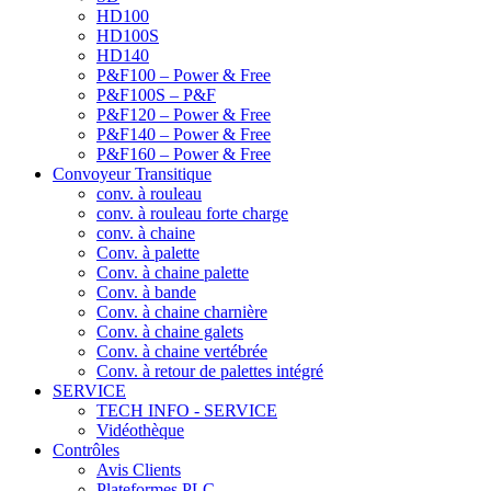
HD100
HD100S
HD140
P&F100 – Power & Free
P&F100S – P&F
P&F120 – Power & Free
P&F140 – Power & Free
P&F160 – Power & Free
Convoyeur Transitique
conv. à rouleau
conv. à rouleau forte charge
conv. à chaine
Conv. à palette
Conv. à chaine palette
Conv. à bande
Conv. à chaine charnière
Conv. à chaine galets
Conv. à chaine vertébrée
Conv. à retour de palettes intégré
SERVICE
TECH INFO - SERVICE
Vidéothèque
Contrôles
Avis Clients
Plateformes PLC