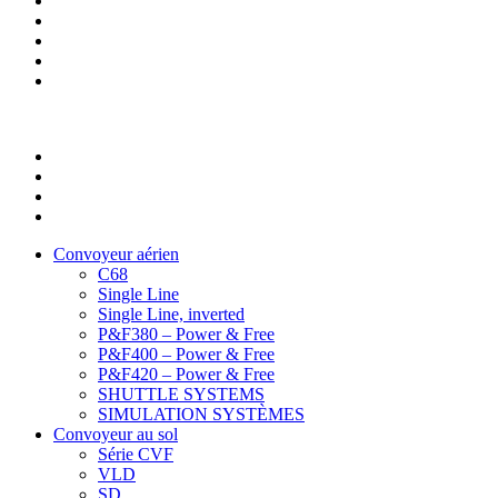
Convoyeur aérien
C68
Single Line
Single Line, inverted
P&F380 – Power & Free
P&F400 – Power & Free
P&F420 – Power & Free
SHUTTLE SYSTEMS
SIMULATION SYSTÈMES
Convoyeur au sol
Série CVF
VLD
SD