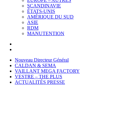
EUROPE – AUTRES
SCANDINAVIE
ÉTATS-UNIS
AMÉRIQUE DU SUD
ASIE
RDM
MANUTENTION
Nouveau Directeur Général
CALDAN & SEMA
VAILLANT MEGA FACTORY
VESTRE – THE PLUS
ACTUALITÉS PRESSE
WE EXHIBIT HERE:
SFChina 2023 • November 15 – 17
Shanghai New International Expo Centre, China
Booth # B47 • Hall E2