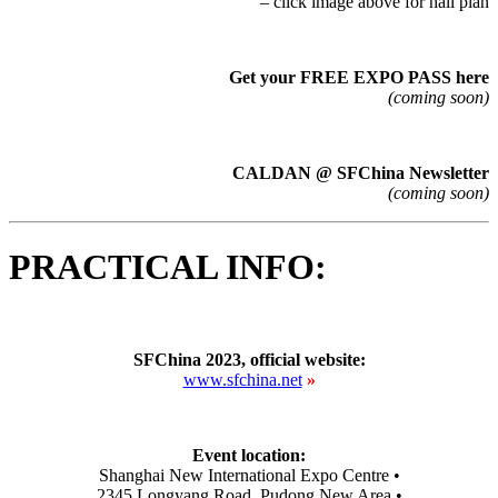
– click image above for hall plan
Get your FREE EXPO PASS here
(coming soon)
CALDAN @ SFChina Newsletter
(coming soon)
PRACTICAL INFO:
SFChina 2023, official website:
www.sfchina.net
»
Event location:
Shanghai New International Expo Centre •
2345 Longyang Road, Pudong New Area •