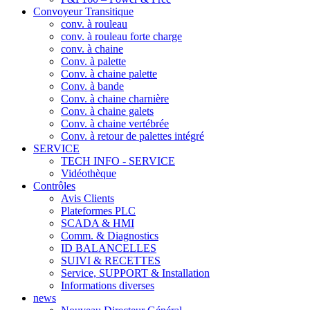
Convoyeur Transitique
conv. à rouleau
conv. à rouleau forte charge
conv. à chaine
Conv. à palette
Conv. à chaine palette
Conv. à bande
Conv. à chaine charnière
Conv. à chaine galets
Conv. à chaine vertébrée
Conv. à retour de palettes intégré
SERVICE
TECH INFO - SERVICE
Vidéothèque
Contrôles
Avis Clients
Plateformes PLC
SCADA & HMI
Comm. & Diagnostics
ID BALANCELLES
SUIVI & RECETTES
Service, SUPPORT & Installation
Informations diverses
news