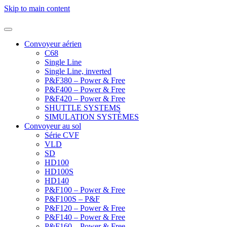
Skip to main content
Convoyeur aérien
C68
Single Line
Single Line, inverted
P&F380 – Power & Free
P&F400 – Power & Free
P&F420 – Power & Free
SHUTTLE SYSTEMS
SIMULATION SYSTÈMES
Convoyeur au sol
Série CVF
VLD
SD
HD100
HD100S
HD140
P&F100 – Power & Free
P&F100S – P&F
P&F120 – Power & Free
P&F140 – Power & Free
P&F160 – Power & Free