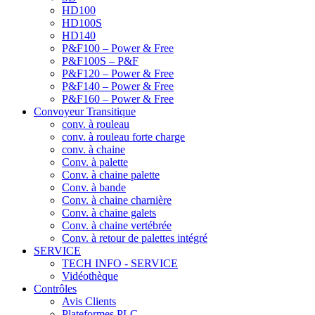
HD100
HD100S
HD140
P&F100 – Power & Free
P&F100S – P&F
P&F120 – Power & Free
P&F140 – Power & Free
P&F160 – Power & Free
Convoyeur Transitique
conv. à rouleau
conv. à rouleau forte charge
conv. à chaine
Conv. à palette
Conv. à chaine palette
Conv. à bande
Conv. à chaine charnière
Conv. à chaine galets
Conv. à chaine vertébrée
Conv. à retour de palettes intégré
SERVICE
TECH INFO - SERVICE
Vidéothèque
Contrôles
Avis Clients
Plateformes PLC