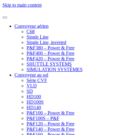
Skip to main content
Convoyeur aérien
C68
Single Line
Single Line, inverted
P&F380 – Power & Free
P&F400 – Power & Free
P&F420 – Power & Free
SHUTTLE SYSTEMS
SIMULATION SYSTÈMES
Convoyeur au sol
Série CVF
VLD
SD
HD100
HD100S
HD140
P&F100 – Power & Free
P&F100S – P&F
P&F120 – Power & Free
P&F140 – Power & Free
P&F160 – Power & Free