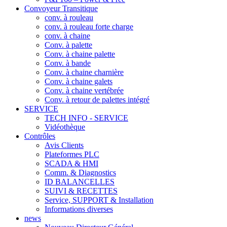
Convoyeur Transitique
conv. à rouleau
conv. à rouleau forte charge
conv. à chaine
Conv. à palette
Conv. à chaine palette
Conv. à bande
Conv. à chaine charnière
Conv. à chaine galets
Conv. à chaine vertébrée
Conv. à retour de palettes intégré
SERVICE
TECH INFO - SERVICE
Vidéothèque
Contrôles
Avis Clients
Plateformes PLC
SCADA & HMI
Comm. & Diagnostics
ID BALANCELLES
SUIVI & RECETTES
Service, SUPPORT & Installation
Informations diverses
news