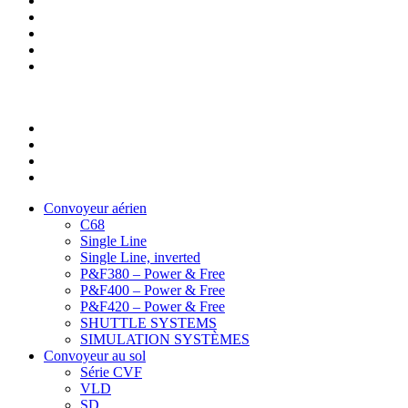
Convoyeur aérien
C68
Single Line
Single Line, inverted
P&F380 – Power & Free
P&F400 – Power & Free
P&F420 – Power & Free
SHUTTLE SYSTEMS
SIMULATION SYSTÈMES
Convoyeur au sol
Série CVF
VLD
SD