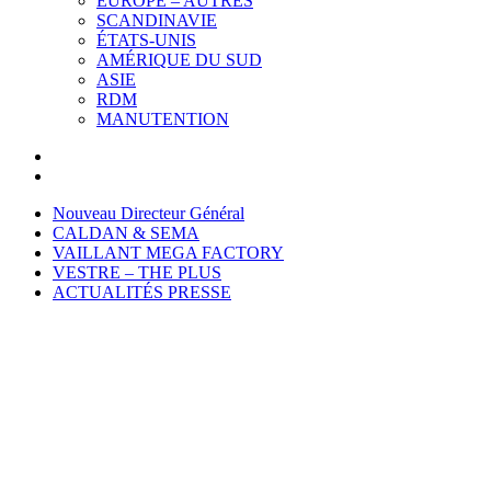
EUROPE – AUTRES
SCANDINAVIE
ÉTATS-UNIS
AMÉRIQUE DU SUD
ASIE
RDM
MANUTENTION
Nouveau Directeur Général
CALDAN & SEMA
VAILLANT MEGA FACTORY
VESTRE – THE PLUS
ACTUALITÉS PRESSE
WE EXHIBIT HERE:
SCANDINAVIAN COATING 2025 • March 12-13
FORUM, Copenhagen, Denmark
Booth #03:20