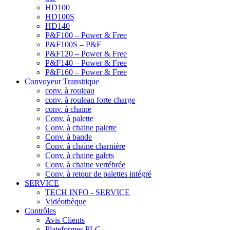
HD100
HD100S
HD140
P&F100 – Power & Free
P&F100S – P&F
P&F120 – Power & Free
P&F140 – Power & Free
P&F160 – Power & Free
Convoyeur Transitique
conv. à rouleau
conv. à rouleau forte charge
conv. à chaine
Conv. à palette
Conv. à chaine palette
Conv. à bande
Conv. à chaine charnière
Conv. à chaine galets
Conv. à chaine vertébrée
Conv. à retour de palettes intégré
SERVICE
TECH INFO - SERVICE
Vidéothèque
Contrôles
Avis Clients
Plateformes PLC