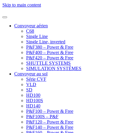
Skip to main content
Convoyeur aérien
C68
Single Line
Single Line, inverted
P&F380 – Power & Free
P&F400 – Power & Free
P&F420 – Power & Free
SHUTTLE SYSTEMS
SIMULATION SYSTÈMES
Convoyeur au sol
Série CVF
VLD
SD
HD100
HD100S
HD140
P&F100 – Power & Free
P&F100S – P&F
P&F120 – Power & Free
P&F140 – Power & Free
P&F160 – Power & Free