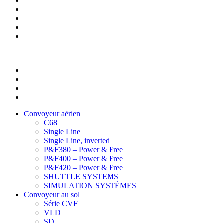
Convoyeur aérien
C68
Single Line
Single Line, inverted
P&F380 – Power & Free
P&F400 – Power & Free
P&F420 – Power & Free
SHUTTLE SYSTEMS
SIMULATION SYSTÈMES
Convoyeur au sol
Série CVF
VLD
SD