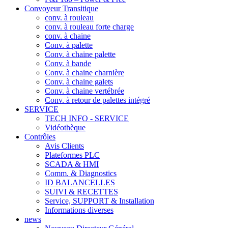
Convoyeur Transitique
conv. à rouleau
conv. à rouleau forte charge
conv. à chaine
Conv. à palette
Conv. à chaine palette
Conv. à bande
Conv. à chaine charnière
Conv. à chaine galets
Conv. à chaine vertébrée
Conv. à retour de palettes intégré
SERVICE
TECH INFO - SERVICE
Vidéothèque
Contrôles
Avis Clients
Plateformes PLC
SCADA & HMI
Comm. & Diagnostics
ID BALANCELLES
SUIVI & RECETTES
Service, SUPPORT & Installation
Informations diverses
news