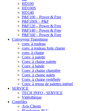
HD100
HD100S
HD140
P&F100 – Power & Free
P&F100S – P&F
P&F120 – Power & Free
P&F140 – Power & Free
P&F160 – Power & Free
Convoyeur Transitique
conv. à rouleau
conv. à rouleau forte charge
conv. à chaine
Conv. à palette
Conv. à chaine palette
Conv. à bande
Conv. à chaine charnière
Conv. à chaine galets
Conv. à chaine vertébrée
Conv. à retour de palettes intégré
SERVICE
TECH INFO - SERVICE
Vidéothèque
Contrôles
Avis Clients
Plateformes PLC