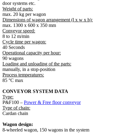
door systems etc.
Weight of parts:
max. 20 kg per wagon
Dimensions of wagon arrangement (l x w x h):
max. 1300 x 600 x 350 mm
Conveyor speed:
8 to 12 m/min
Cycle time per wagon:
40 Seconds
Operational capacity per hour:
90 wagons
Loading and unloading of the parts:
manually, in a stop-position
Process temperatures:
85 °C max
CONVEYOR SYSTEM DATA
Type:
P&F100 –
Power & Free floor conveyor
Type of chain:
Cardan chain
Wagon design:
8-wheeled wagon, 150 wagons in the system