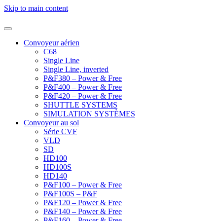
Skip to main content
Convoyeur aérien
C68
Single Line
Single Line, inverted
P&F380 – Power & Free
P&F400 – Power & Free
P&F420 – Power & Free
SHUTTLE SYSTEMS
SIMULATION SYSTÈMES
Convoyeur au sol
Série CVF
VLD
SD
HD100
HD100S
HD140
P&F100 – Power & Free
P&F100S – P&F
P&F120 – Power & Free
P&F140 – Power & Free
P&F160 – Power & Free