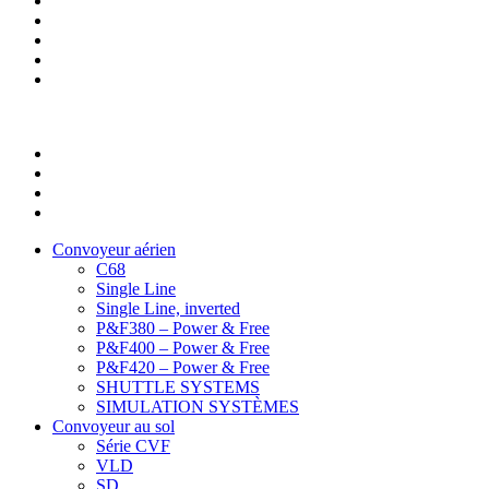
Convoyeur aérien
C68
Single Line
Single Line, inverted
P&F380 – Power & Free
P&F400 – Power & Free
P&F420 – Power & Free
SHUTTLE SYSTEMS
SIMULATION SYSTÈMES
Convoyeur au sol
Série CVF
VLD
SD