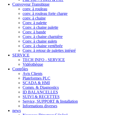
Convoyeur Transitique
conv. à rouleau
conv. à rouleau forte charge
conv. à chaine
Conv. à palette
Conv. à chaine palette
Conv. à bande
Conv. à chaine charnière
Conv. à chaine galets
Conv. à chaine vertébrée
Conv. à retour de palettes intégré
SERVICE
TECH INFO - SERVICE
Vidéothèque
Contrôles
Avis Clients
Plateformes PLC
SCADA & HMI
Comm. & Diagnostics
ID BALANCELLES
SUIVI & RECETTES
Service, SUPPORT & Installation
Informations diverses
news