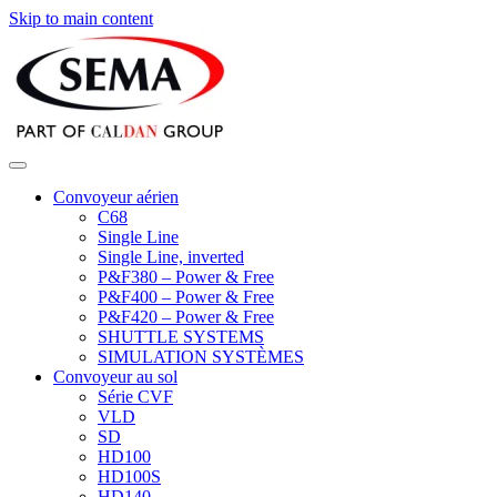
Skip to main content
Convoyeur aérien
C68
Single Line
Single Line, inverted
P&F380 – Power & Free
P&F400 – Power & Free
P&F420 – Power & Free
SHUTTLE SYSTEMS
SIMULATION SYSTÈMES
Convoyeur au sol
Série CVF
VLD
SD
HD100
HD100S
HD140