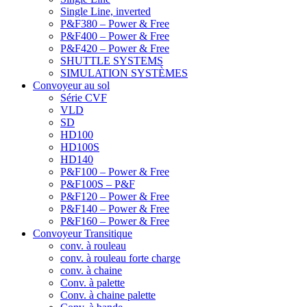
Single Line, inverted
P&F380 – Power & Free
P&F400 – Power & Free
P&F420 – Power & Free
SHUTTLE SYSTEMS
SIMULATION SYSTÈMES
Convoyeur au sol
Série CVF
VLD
SD
HD100
HD100S
HD140
P&F100 – Power & Free
P&F100S – P&F
P&F120 – Power & Free
P&F140 – Power & Free
P&F160 – Power & Free
Convoyeur Transitique
conv. à rouleau
conv. à rouleau forte charge
conv. à chaine
Conv. à palette
Conv. à chaine palette