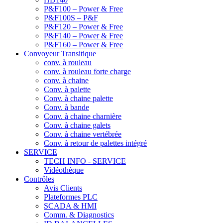
P&F100 – Power & Free
P&F100S – P&F
P&F120 – Power & Free
P&F140 – Power & Free
P&F160 – Power & Free
Convoyeur Transitique
conv. à rouleau
conv. à rouleau forte charge
conv. à chaine
Conv. à palette
Conv. à chaine palette
Conv. à bande
Conv. à chaine charnière
Conv. à chaine galets
Conv. à chaine vertébrée
Conv. à retour de palettes intégré
SERVICE
TECH INFO - SERVICE
Vidéothèque
Contrôles
Avis Clients
Plateformes PLC
SCADA & HMI
Comm. & Diagnostics