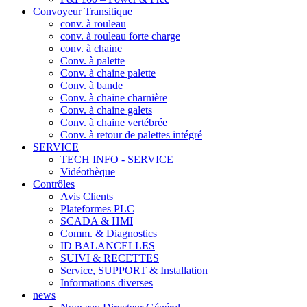
Convoyeur Transitique
conv. à rouleau
conv. à rouleau forte charge
conv. à chaine
Conv. à palette
Conv. à chaine palette
Conv. à bande
Conv. à chaine charnière
Conv. à chaine galets
Conv. à chaine vertébrée
Conv. à retour de palettes intégré
SERVICE
TECH INFO - SERVICE
Vidéothèque
Contrôles
Avis Clients
Plateformes PLC
SCADA & HMI
Comm. & Diagnostics
ID BALANCELLES
SUIVI & RECETTES
Service, SUPPORT & Installation
Informations diverses
news