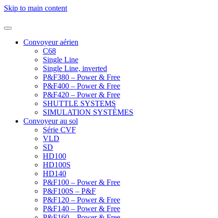
Skip to main content
Convoyeur aérien
C68
Single Line
Single Line, inverted
P&F380 – Power & Free
P&F400 – Power & Free
P&F420 – Power & Free
SHUTTLE SYSTEMS
SIMULATION SYSTÈMES
Convoyeur au sol
Série CVF
VLD
SD
HD100
HD100S
HD140
P&F100 – Power & Free
P&F100S – P&F
P&F120 – Power & Free
P&F140 – Power & Free
P&F160 – Power & Free