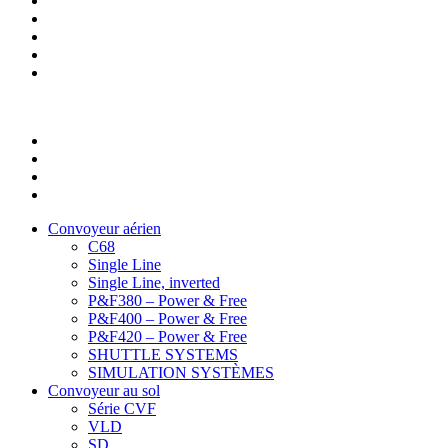
Convoyeur aérien
C68
Single Line
Single Line, inverted
P&F380 – Power & Free
P&F400 – Power & Free
P&F420 – Power & Free
SHUTTLE SYSTEMS
SIMULATION SYSTÈMES
Convoyeur au sol
Série CVF
VLD
SD