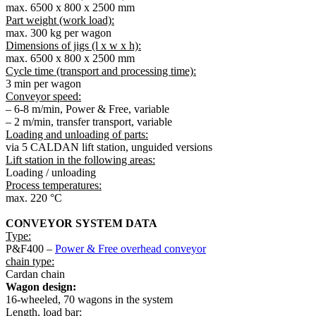
max. 6500 x 800 x 2500 mm
Part weight (work load):
max. 300 kg per wagon
Dimensions of jigs (l x w x h):
max. 6500 x 800 x 2500 mm
Cycle time (transport and processing time):
3 min per wagon
Conveyor speed:
– 6-8 m/min, Power & Free, variable
– 2 m/min, transfer transport, variable
Loading and unloading of parts:
via 5 CALDAN lift station, unguided versions
Lift station in the following areas:
Loading / unloading
Process temperatures:
max. 220 °C
CONVEYOR SYSTEM DATA
Type:
P&F400 –
Power & Free overhead conveyor
chain type:
Cardan chain
Wagon design:
16-wheeled, 70 wagons in the system
Length, load bar: