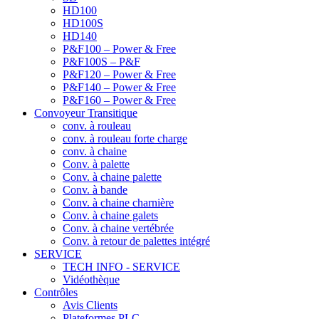
HD100
HD100S
HD140
P&F100 – Power & Free
P&F100S – P&F
P&F120 – Power & Free
P&F140 – Power & Free
P&F160 – Power & Free
Convoyeur Transitique
conv. à rouleau
conv. à rouleau forte charge
conv. à chaine
Conv. à palette
Conv. à chaine palette
Conv. à bande
Conv. à chaine charnière
Conv. à chaine galets
Conv. à chaine vertébrée
Conv. à retour de palettes intégré
SERVICE
TECH INFO - SERVICE
Vidéothèque
Contrôles
Avis Clients
Plateformes PLC