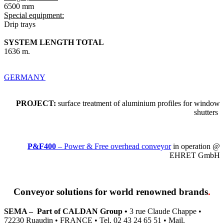
6500 mm
Special equipment:
Drip trays
SYSTEM LENGTH TOTAL
1636 m.
GERMANY
PROJECT:
surface treatment of aluminium profiles for window
shutters
P&F400
– Power & Free overhead conveyor
in operation @
EHRET GmbH
Conveyor solutions
for world renowned brands
.
SEMA – Part of CALDAN Group •
3 rue Claude Chappe •
72230 Ruaudin • FRANCE • Tel. 02 43 24 65 51 • Mail.