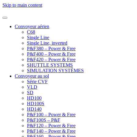
Skip to main content
Convoyeur aérien
C68
Single Line
Single Line, inverted
P&F380 – Power & Free
P&F400 – Power & Free
P&F420 – Power & Free
SHUTTLE SYSTEMS
SIMULATION SYSTÈMES
Convoyeur au sol
Série CVF
VLD
SD
HD100
HD100S
HD140
P&F100 – Power & Free
P&F100S – P&F
P&F120 – Power & Free
P&F140 – Power & Free
P&F160 – Power & Free