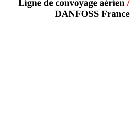
Ligne de convoyage aérien
/
DANFOSS France
PROJET :
Traitement de surface de pièces pour
compresseurs industriels
SYSTÈME DE CONVOYAGE :
P&F380 – Convoyeur aérien Power & Free
LONGUEUR DU SYSTÈME :
355 m.