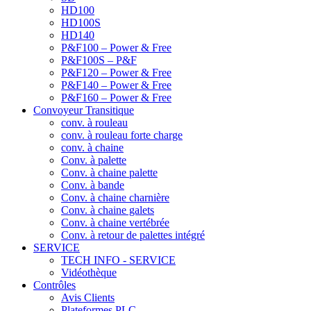
HD100
HD100S
HD140
P&F100 – Power & Free
P&F100S – P&F
P&F120 – Power & Free
P&F140 – Power & Free
P&F160 – Power & Free
Convoyeur Transitique
conv. à rouleau
conv. à rouleau forte charge
conv. à chaine
Conv. à palette
Conv. à chaine palette
Conv. à bande
Conv. à chaine charnière
Conv. à chaine galets
Conv. à chaine vertébrée
Conv. à retour de palettes intégré
SERVICE
TECH INFO - SERVICE
Vidéothèque
Contrôles
Avis Clients
Plateformes PLC