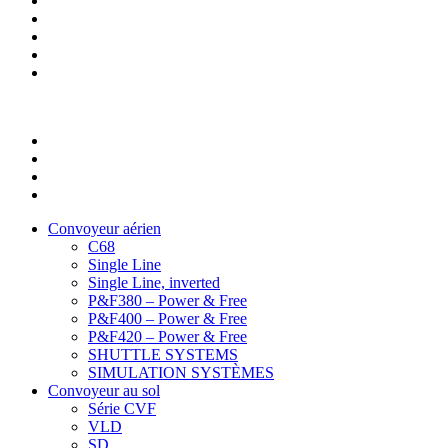
Convoyeur aérien
C68
Single Line
Single Line, inverted
P&F380 – Power & Free
P&F400 – Power & Free
P&F420 – Power & Free
SHUTTLE SYSTEMS
SIMULATION SYSTÈMES
Convoyeur au sol
Série CVF
VLD
SD