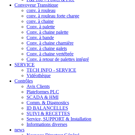
Convoyeur Transitique
conv. à rouleau
conv. à rouleau forte charge
conv. à chaine
Conv. à palette
Conv. à chaine palette
Conv. à bande
Conv. à chaine charnière
Conv. à chaine galets
Conv. à chaine vertébrée
Conv. à retour de palettes intégré
SERVICE
TECH INFO - SERVICE
Vidéothèque
Contrôles
Avis Clients
Plateformes PLC
SCADA & HMI
Comm. & Diagnostics
ID BALANCELLES
SUIVI & RECETTES
Service, SUPPORT & Installation
Informations diverses
news