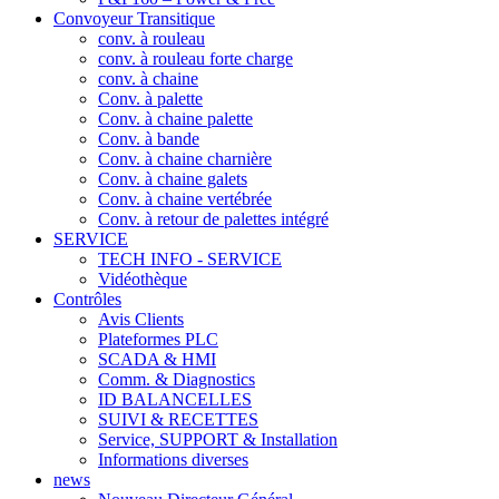
Convoyeur Transitique
conv. à rouleau
conv. à rouleau forte charge
conv. à chaine
Conv. à palette
Conv. à chaine palette
Conv. à bande
Conv. à chaine charnière
Conv. à chaine galets
Conv. à chaine vertébrée
Conv. à retour de palettes intégré
SERVICE
TECH INFO - SERVICE
Vidéothèque
Contrôles
Avis Clients
Plateformes PLC
SCADA & HMI
Comm. & Diagnostics
ID BALANCELLES
SUIVI & RECETTES
Service, SUPPORT & Installation
Informations diverses
news