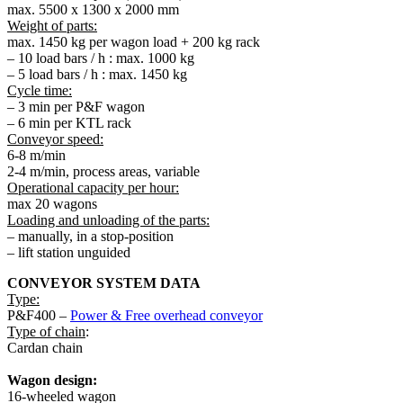
max. 5500 x 1300 x 2000 mm
Weight of parts:
max. 1450 kg per wagon load + 200 kg rack
– 10 load bars / h : max. 1000 kg
– 5 load bars / h : max. 1450 kg
Cycle time:
– 3 min per P&F wagon
– 6 min per KTL rack
Conveyor speed:
6-8 m/min
2-4 m/min, process areas, variable
Operational capacity per hour:
max 20 wagons
Loading and unloading of the parts:
– manually, in a stop-position
– lift station unguided
CONVEYOR SYSTEM DATA
Type:
P&F400 –
Power & Free overhead conveyor
Type of chain
:
Cardan chain
Wagon design:
16-wheeled wagon