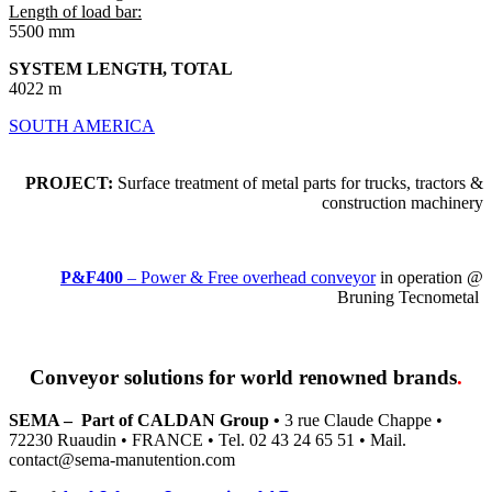
Length of load bar:
5500 mm
SYSTEM LENGTH, TOTAL
4022 m
SOUTH AMERICA
PROJECT:
Surface treatment of
metal parts for trucks, tractors
&
construction machinery
P&F400
– Power & Free overhead conveyor
in operation @
Bruning Tecnometal
Conveyor solutions
for world renowned brands
.
SEMA – Part of CALDAN Group •
3 rue Claude Chappe •
72230 Ruaudin • FRANCE • Tel. 02 43 24 65 51 • Mail.
contact@sema-manutention.com