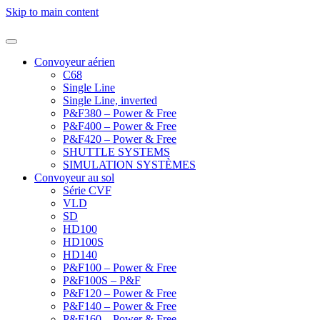
Skip to main content
Convoyeur aérien
C68
Single Line
Single Line, inverted
P&F380 – Power & Free
P&F400 – Power & Free
P&F420 – Power & Free
SHUTTLE SYSTEMS
SIMULATION SYSTÈMES
Convoyeur au sol
Série CVF
VLD
SD
HD100
HD100S
HD140
P&F100 – Power & Free
P&F100S – P&F
P&F120 – Power & Free
P&F140 – Power & Free
P&F160 – Power & Free