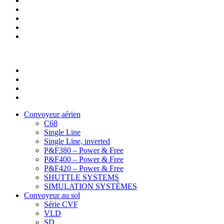
Convoyeur aérien
C68
Single Line
Single Line, inverted
P&F380 – Power & Free
P&F400 – Power & Free
P&F420 – Power & Free
SHUTTLE SYSTEMS
SIMULATION SYSTÈMES
Convoyeur au sol
Série CVF
VLD
SD