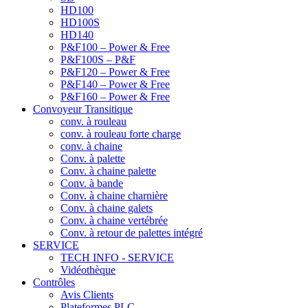
HD100
HD100S
HD140
P&F100 – Power & Free
P&F100S – P&F
P&F120 – Power & Free
P&F140 – Power & Free
P&F160 – Power & Free
Convoyeur Transitique
conv. à rouleau
conv. à rouleau forte charge
conv. à chaine
Conv. à palette
Conv. à chaine palette
Conv. à bande
Conv. à chaine charnière
Conv. à chaine galets
Conv. à chaine vertébrée
Conv. à retour de palettes intégré
SERVICE
TECH INFO - SERVICE
Vidéothèque
Contrôles
Avis Clients
Plateformes PLC